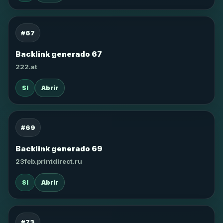
#67
Backlink generado 67
222.at
SI
Abrir
#69
Backlink generado 69
23feb.printdirect.ru
SI
Abrir
#73