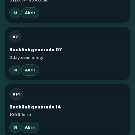
0120-74-4510.com
SI
Abrir
#7
Backlink generado 07
0day.community
SI
Abrir
#14
Backlink generado 14
1001file.ru
SI
Abrir