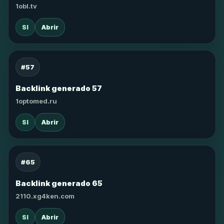
1obl.tv
SI
Abrir
#57
Backlink generado 57
1optomed.ru
SI
Abrir
#65
Backlink generado 65
2110.xg4ken.com
SI
Abrir