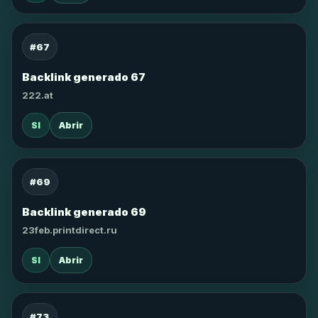
#67
Backlink generado 67
222.at
SI
Abrir
#69
Backlink generado 69
23feb.printdirect.ru
SI
Abrir
#73