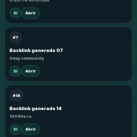
0120-74-4510.com
SI
Abrir
#7
Backlink generado 07
0day.community
SI
Abrir
#14
Backlink generado 14
1001file.ru
SI
Abrir