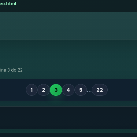
eo.html
ina 3 de 22.
1
2
3
4
5
…
22