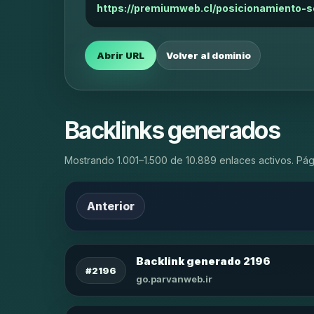
https://premiumweb.cl/posicionamiento-s
Abrir URL
Volver al dominio
Backlinks generados
Mostrando 1.001–1.500 de 10.889 enlaces activos. Pág
Anterior
Backlink generado 2196
#2196
go.parvanweb.ir