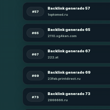
Backlink generado 57
#57
1optomed.ru
Backlink generado 65
#65
2110.xg4ken.com
Backlink generado 67
#67
222.at
Backlink generado 69
#69
23feb.printdirect.ru
Backlink generado 73
#73
2866666.ru