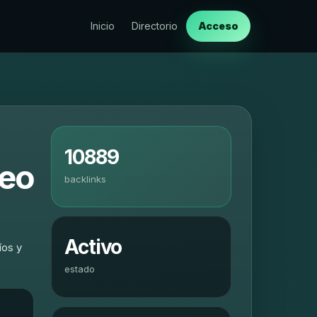
Inicio
Directorio
Acceso
10889
seo
backlinks
Activo
íos y
estado