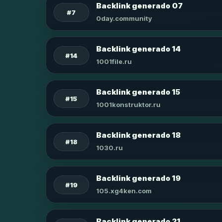
Backlink generado 07
#7
0day.community
Backlink generado 14
#14
1001file.ru
Backlink generado 15
#15
1001konstruktor.ru
Backlink generado 18
#18
1030.ru
Backlink generado 19
#19
105.xg4ken.com
Backlink generado 21