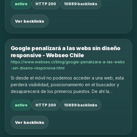
activo
HTTP 200
10889 backlinks
Ver backlinks
Google penalizará a las webs sin diseño
responsive - Webseo Chile
https://www.webseo.cl/blog/google-penalizara-a-las-webs
-sin-diseno-responsive.html
Si desde el móvil no podemos acceder a una web, esta
perderá visibilidad, posicionamiento en el buscador y
desaparecerá de los primeros puestos. De ahí la
importancia que ha adquirido, tanto para clientes como
usuarios online, adaptar la web a móvil.
activo
HTTP 200
10889 backlinks
Ver backlinks