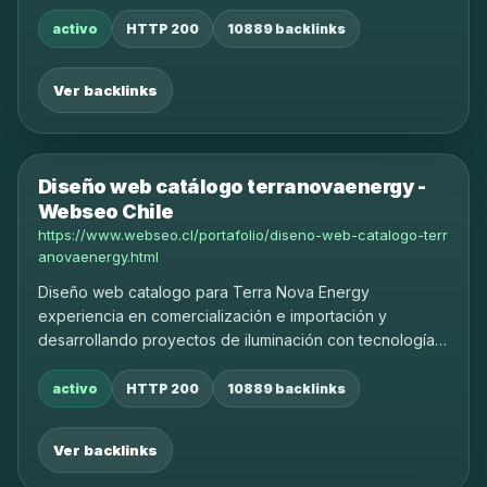
recetas originales. Quien se puede resistir al delicioso
sabor de sus productos.
activo
HTTP 200
10889 backlinks
Ver backlinks
Diseño web catálogo terranovaenergy -
Webseo Chile
https://www.webseo.cl/portafolio/diseno-web-catalogo-terr
anovaenergy.html
Diseño web catalogo para Terra Nova Energy
experiencia en comercialización e importación y
desarrollando proyectos de iluminación con tecnología
led y todos aquellos relacionados con la eficiencia
energética.
activo
HTTP 200
10889 backlinks
Ver backlinks