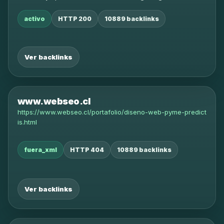
activo
HTTP 200
10889 backlinks
Ver backlinks
www.webseo.cl
https://www.webseo.cl/portafolio/diseno-web-pyme-predict
is.html
fuera_xml
HTTP 404
10889 backlinks
Ver backlinks