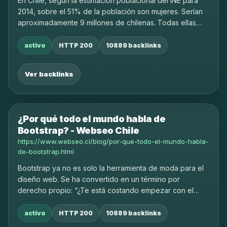
En Chile, según la estimación poblacional del INE para
2014, sobre el 51% de la población son mujeres. Serían
aproximadamente 9 millones de chilenas. Todas ellas
clientes reales y potenciales
activo
HTTP 200
10889 backlinks
Ver backlinks
¿Por qué todo el mundo habla de
Bootstrap? - Webseo Chile
https://www.webseo.cl/blog/por-que-todo-el-mundo-habla-
de-bootstrap.html
Bootstrap ya no es solo la herramienta de moda para el
diseño web. Se ha convertido en un término por
derecho propio: “¿Te está costando empezar con el
diseño de tu web? Bootstrapéalo”.
activo
HTTP 200
10889 backlinks