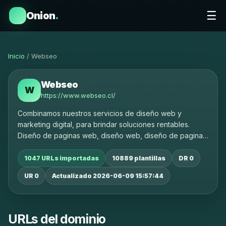
☰
Onion
.
Inicio
/ Webseo
Webseo
W
https://www.webseo.cl/
Combinamos nuestros servicios de diseño web y
marketing digital, para brindar soluciones rentables.
Diseño de paginas web, diseño web, diseño de paginas
web, diseño de sitios web
1047 URLs importadas
10889 plantillas
DR 0
UR 0
Actualizado 2026-06-09 15:57:44
URLs del dominio