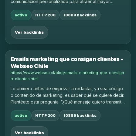
comunicación personalizado para atraer al mayor
número de compradores posible.
activo
HTTP 200
10889 backlinks
Ver backlinks
Emails marketing que consigan clientes -
Webseo Chile
https://www.webseo.cl/blog/emails-marketing-que-consiga
n-clientes.html
Lo primero antes de empezar a redactar, ya sea código
o contenido de marketing, es saber qué se quiere decir.
Plantéate esta pregunta: “¿Qué mensaje quiero transmitir
a mis clientes?
activo
HTTP 200
10889 backlinks
Ver backlinks