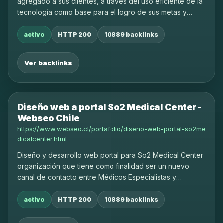
agregado a sus clientes, a través del uso eficiente de la
tecnología como base para el logro de sus metas y
objetivos.
activo
HTTP 200
10889 backlinks
Ver backlinks
Diseño web a portal So2 Medical Center -
Webseo Chile
https://www.webseo.cl/portafolio/diseno-web-portal-so2me
dicalcenter.html
Diseño y desarrollo web portal para So2 Medical Center
organización que tiene como finalidad ser un nuevo
canal de contacto entre Médicos Especialistas y
pacientes a lo largo de todo el territorio nacional e
internacional.
activo
HTTP 200
10889 backlinks