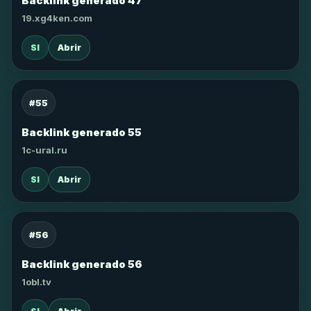
Backlink generado 47
19.xg4ken.com
SI
Abrir
#55
Backlink generado 55
1c-ural.ru
SI
Abrir
#56
Backlink generado 56
1obl.tv