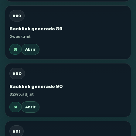
#89
Backlink generado 89
2week.net
SI
Abrir
#90
Backlink generado 90
32w5.adj.st
SI
Abrir
#91