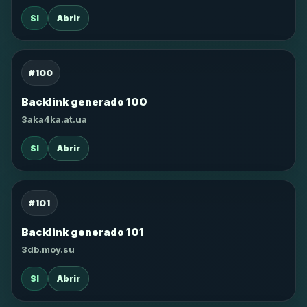
SI
Abrir
#100
Backlink generado 100
3aka4ka.at.ua
SI
Abrir
#101
Backlink generado 101
3db.moy.su
SI
Abrir