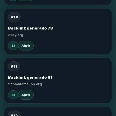
#78
Backlink generado 78
2bay.org
SI
Abrir
#81
Backlink generado 81
2chmatome.jpn.org
SI
Abrir
#82