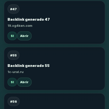
#47
Backlink generado 47
19.xg4ken.com
SI
Abrir
#55
Backlink generado 55
1c-ural.ru
SI
Abrir
#56