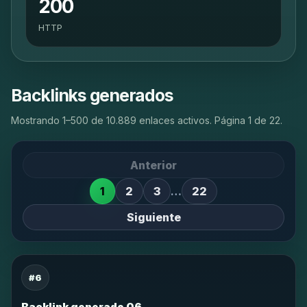
200
HTTP
Backlinks generados
Mostrando 1–500 de 10.889 enlaces activos. Página 1 de 22.
Anterior
1
2
3
…
22
Siguiente
#6
Backlink generado 06