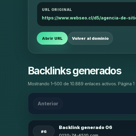
URL ORIGINAL
https://www.webseo.cl/d5/agencia-de-sit
Abrir URL
Volver al dominio
Backlinks generados
Mostrando 1–500 de 10.889 enlaces activos. Página 1 
Anterior
Backlink generado 06
#6
0120-74-4510.com