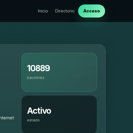
Inicio
Directorio
Acceso
10889
backlinks
Activo
nternet
estado