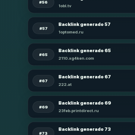
#56
1obl.tv
Backlink generado 57
#57
1optomed.ru
Backlink generado 65
#65
2110.xg4ken.com
Backlink generado 67
#67
222.at
Backlink generado 69
#69
23feb.printdirect.ru
Backlink generado 73
#73