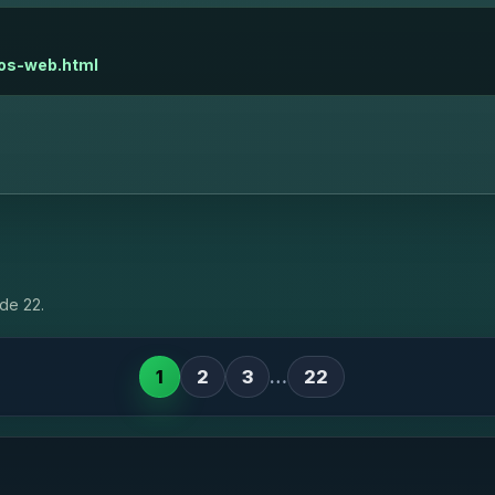
ios-web.html
de 22.
1
2
3
…
22