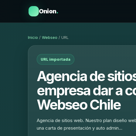
Onion
.
Inicio
/
Webseo
/ URL
URL importada
Agencia de siti
empresa dar a c
Webseo Chile
Agencia de sitios web. Nuestro plan diseño we
una carta de presentación y auto admin…