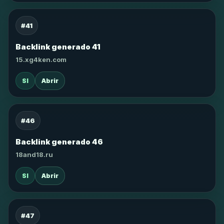
#41
Backlink generado 41
15.xg4ken.com
SI
Abrir
#46
Backlink generado 46
18and18.ru
SI
Abrir
#47