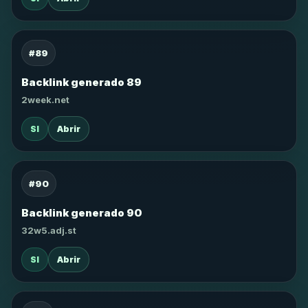
#89
Backlink generado 89
2week.net
SI
Abrir
#90
Backlink generado 90
32w5.adj.st
SI
Abrir