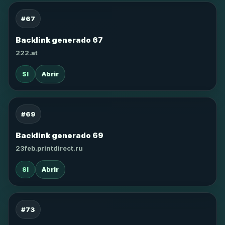
#67
Backlink generado 67
222.at
SI
Abrir
#69
Backlink generado 69
23feb.printdirect.ru
SI
Abrir
#73