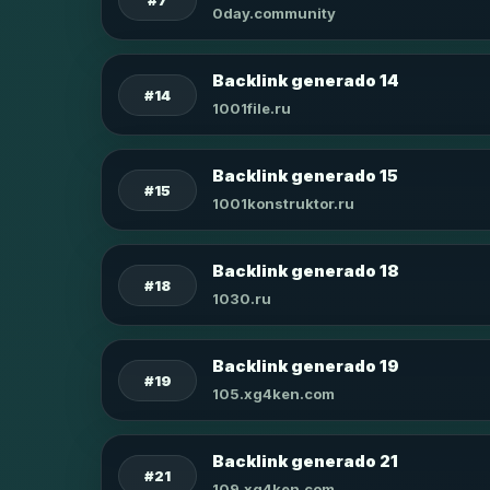
0day.community
Backlink generado 14
#14
1001file.ru
Backlink generado 15
#15
1001konstruktor.ru
Backlink generado 18
#18
1030.ru
Backlink generado 19
#19
105.xg4ken.com
Backlink generado 21
#21
109.xg4ken.com