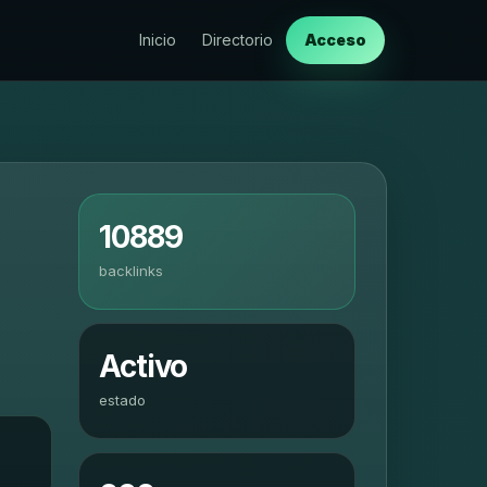
Inicio
Directorio
Acceso
10889
backlinks
Activo
estado