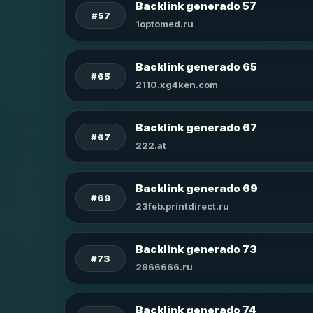
Backlink generado 57
#57
1optomed.ru
Backlink generado 65
#65
2110.xg4ken.com
Backlink generado 67
#67
222.at
Backlink generado 69
#69
23feb.printdirect.ru
Backlink generado 73
#73
2866666.ru
Backlink generado 74