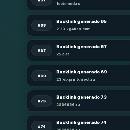
1optomed.ru
Backlink generado 65
#65
2110.xg4ken.com
Backlink generado 67
#67
222.at
Backlink generado 69
#69
23feb.printdirect.ru
Backlink generado 73
#73
2866666.ru
Backlink generado 74
#74
2866666.ru