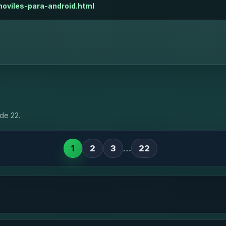
moviles-para-android.html
de 22.
1
2
3
…
22