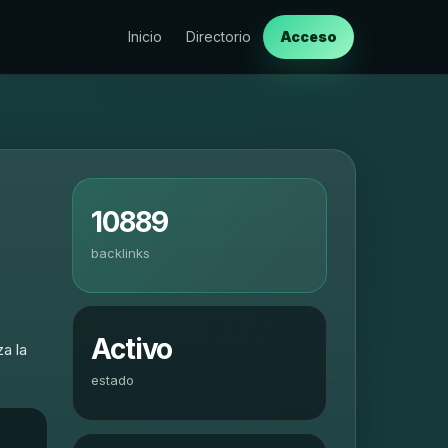
Inicio
Directorio
Acceso
10889
backlinks
Activo
a la
estado