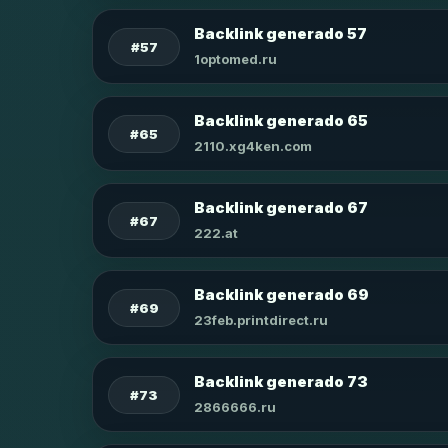
Backlink generado 57
#57
1optomed.ru
Backlink generado 65
#65
2110.xg4ken.com
Backlink generado 67
#67
222.at
Backlink generado 69
#69
23feb.printdirect.ru
Backlink generado 73
#73
2866666.ru