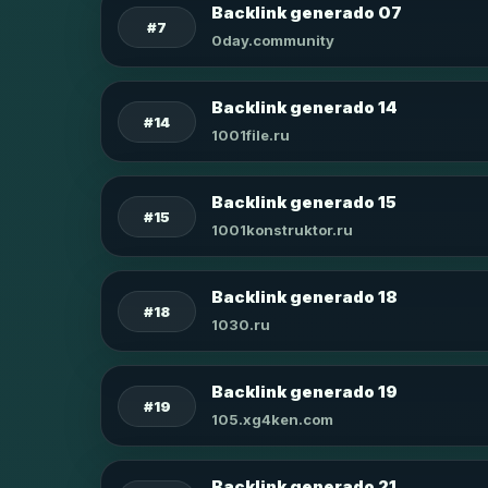
Backlink generado 07
#7
0day.community
Backlink generado 14
#14
1001file.ru
Backlink generado 15
#15
1001konstruktor.ru
Backlink generado 18
#18
1030.ru
Backlink generado 19
#19
105.xg4ken.com
Backlink generado 21