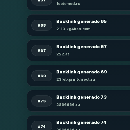
1optomed.ru
Backlink generado 65
#65
2110.xg4ken.com
Backlink generado 67
#67
222.at
Backlink generado 69
#69
23feb.printdirect.ru
Backlink generado 73
#73
2866666.ru
Backlink generado 74
#74
2866666.ru