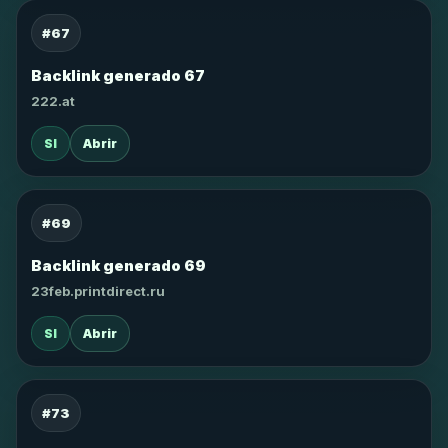
#67
Backlink generado 67
222.at
SI
Abrir
#69
Backlink generado 69
23feb.printdirect.ru
SI
Abrir
#73