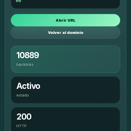
ml
Abrir URL
Volver al dominio
10889
backlinks
Activo
estado
200
HTTP