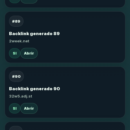
#89
Backlink generado 89
2week.net
SI
Abrir
#90
Backlink generado 90
32w5.adj.st
SI
Abrir