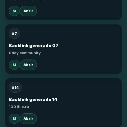
SI
Abrir
#7
Backlink generado 07
0day.community
SI
Abrir
#14
Backlink generado 14
1001file.ru
SI
Abrir