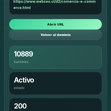
https://www.webseo.cl/d2/comercio-e-comm
erce.html
Abrir URL
Volver al dominio
10889
backlinks
Activo
estado
200