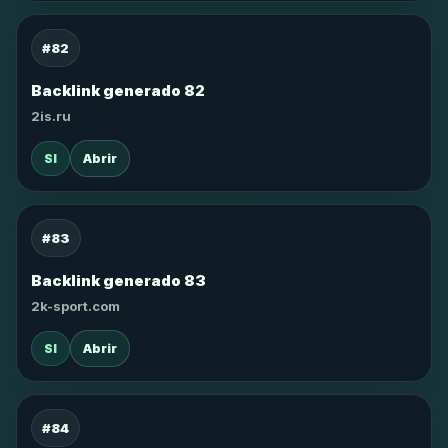
#82
Backlink generado 82
2is.ru
SI
Abrir
#83
Backlink generado 83
2k-sport.com
SI
Abrir
#84