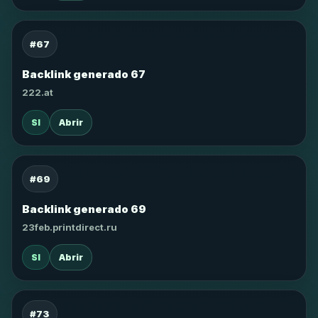
#67
Backlink generado 67
222.at
SI
Abrir
#69
Backlink generado 69
23feb.printdirect.ru
SI
Abrir
#73