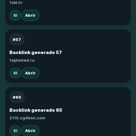
1obl.tv
SI
Abrir
#57
Backlink generado 57
1optomed.ru
SI
Abrir
#65
Backlink generado 65
2110.xg4ken.com
SI
Abrir