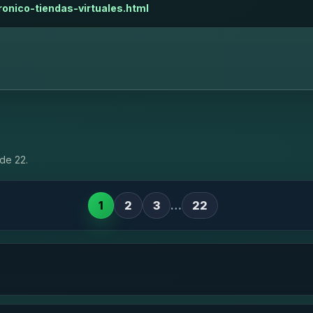
onico-tiendas-virtuales.html
de 22.
1
2
3
…
22