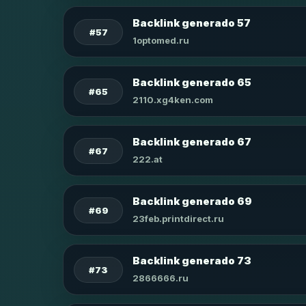
Backlink generado 57
#57
1optomed.ru
Backlink generado 65
#65
2110.xg4ken.com
Backlink generado 67
#67
222.at
Backlink generado 69
#69
23feb.printdirect.ru
Backlink generado 73
#73
2866666.ru