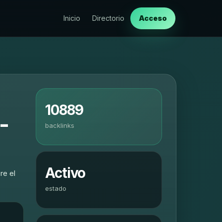
Inicio
Directorio
Acceso
10889
-
backlinks
Activo
re el
estado