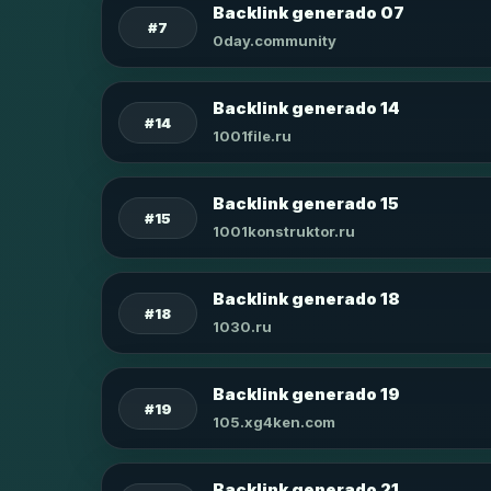
Backlink generado 07
#7
0day.community
Backlink generado 14
#14
1001file.ru
Backlink generado 15
#15
1001konstruktor.ru
Backlink generado 18
#18
1030.ru
Backlink generado 19
#19
105.xg4ken.com
Backlink generado 21