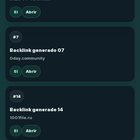
SI
Abrir
#7
Backlink generado 07
0day.community
SI
Abrir
#14
Backlink generado 14
1001file.ru
SI
Abrir