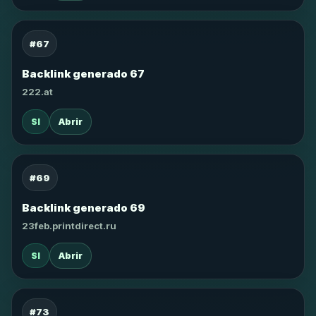
#67
Backlink generado 67
222.at
SI
Abrir
#69
Backlink generado 69
23feb.printdirect.ru
SI
Abrir
#73