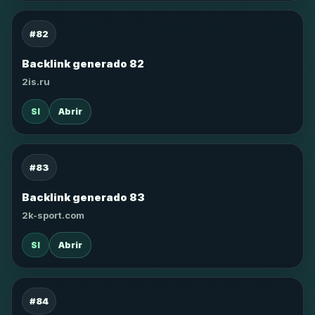
#82
Backlink generado 82
2is.ru
SI
Abrir
#83
Backlink generado 83
2k-sport.com
SI
Abrir
#84