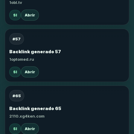
1obl.tv
SI
Abrir
#57
Backlink generado 57
1optomed.ru
SI
Abrir
#65
Backlink generado 65
2110.xg4ken.com
SI
Abrir