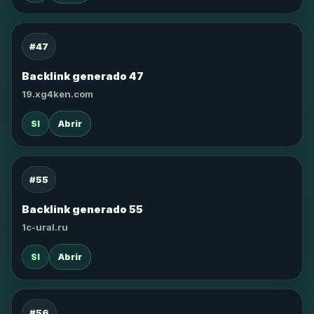
#47
Backlink generado 47
19.xg4ken.com
SI
Abrir
#55
Backlink generado 55
1c-ural.ru
SI
Abrir
#56