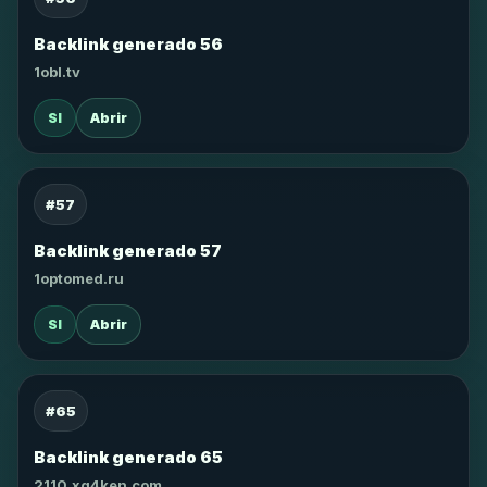
Backlink generado 56
1obl.tv
SI
Abrir
#57
Backlink generado 57
1optomed.ru
SI
Abrir
#65
Backlink generado 65
2110.xg4ken.com