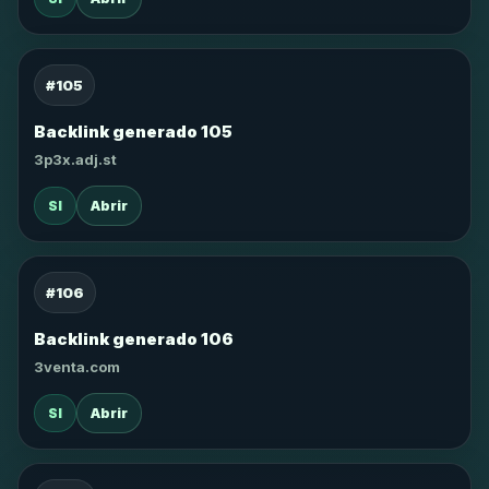
#105
Backlink generado 105
3p3x.adj.st
SI
Abrir
#106
Backlink generado 106
3venta.com
SI
Abrir