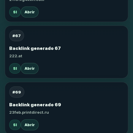
SI
Abrir
#67
Backlink generado 67
222.at
SI
Abrir
#69
Backlink generado 69
23feb.printdirect.ru
SI
Abrir