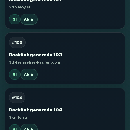
3db.moy.su
SI
Abrir
#103
Backlink generado 103
3d-fernseher-kaufen.com
SI
Abrir
#104
Backlink generado 104
3knife.ru
SI
Abrir