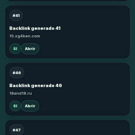
#41
Backlink generado 41
15.xg4ken.com
SI
Abrir
#46
Backlink generado 46
18and18.ru
SI
Abrir
#47