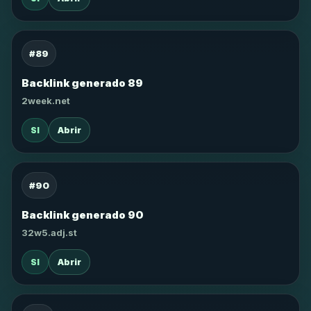
#89
Backlink generado 89
2week.net
SI
Abrir
#90
Backlink generado 90
32w5.adj.st
SI
Abrir