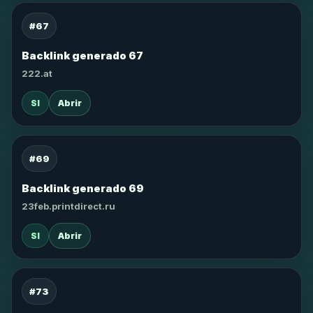
#67
Backlink generado 67
222.at
SI
Abrir
#69
Backlink generado 69
23feb.printdirect.ru
SI
Abrir
#73