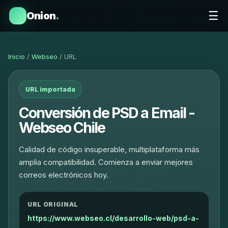
☰
Onion
.
Inicio
/
Webseo
/ URL
URL importada
Conversión de PSD a Email -
Webseo Chile
Calidad de código insuperable, multiplataforma más
amplia compatibilidad. Comienza a enviar mejores
correos electrónicos hoy.
URL ORIGINAL
https://www.webseo.cl/desarrollo-web/psd-a-