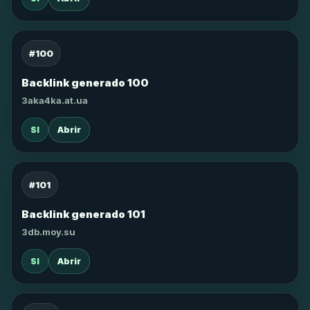
#100
Backlink generado 100
3aka4ka.at.ua
SI
Abrir
#101
Backlink generado 101
3db.moy.su
SI
Abrir