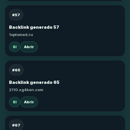
#57
Backlink generado 57
1optomed.ru
SI
Abrir
#65
Backlink generado 65
2110.xg4ken.com
SI
Abrir
#67