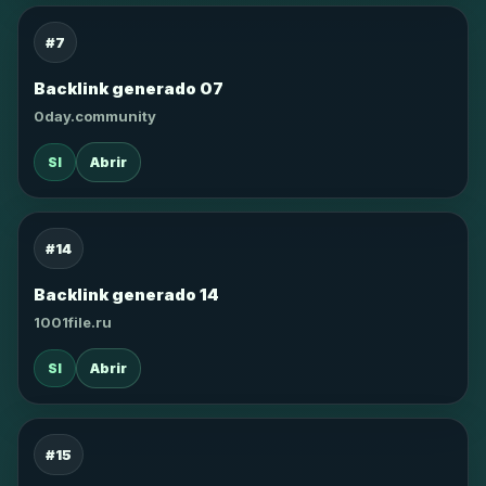
#7
Backlink generado 07
0day.community
SI
Abrir
#14
Backlink generado 14
1001file.ru
SI
Abrir
#15