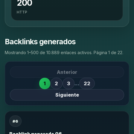
200
HTTP
Backlinks generados
Mostrando 1–500 de 10.889 enlaces activos. Página 1 de 22.
Anterior
1
2
3
…
22
Siguiente
#6
Backlink generado 06