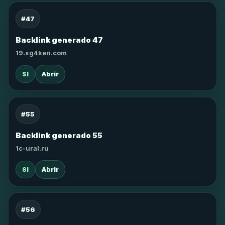
#47
Backlink generado 47
19.xg4ken.com
SI
Abrir
#55
Backlink generado 55
1c-ural.ru
SI
Abrir
#56