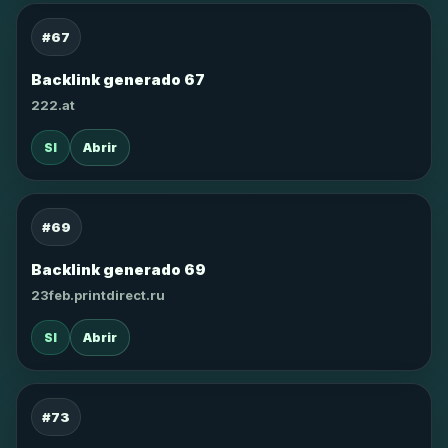
#67
Backlink generado 67
222.at
SI
Abrir
#69
Backlink generado 69
23feb.printdirect.ru
SI
Abrir
#73