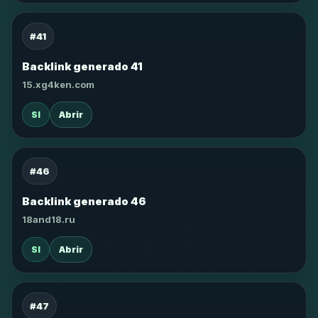
#41
Backlink generado 41
15.xg4ken.com
SI
Abrir
#46
Backlink generado 46
18and18.ru
SI
Abrir
#47