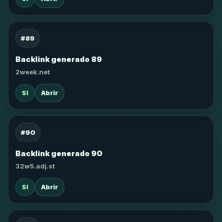
#89
Backlink generado 89
2week.net
SI
Abrir
#90
Backlink generado 90
32w5.adj.st
SI
Abrir