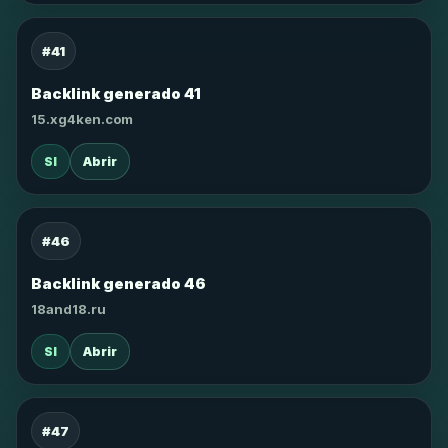
#41
Backlink generado 41
15.xg4ken.com
SI
Abrir
#46
Backlink generado 46
18and18.ru
SI
Abrir
#47