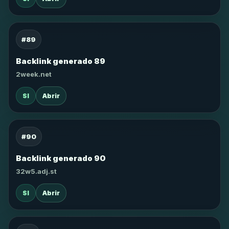
#89
Backlink generado 89
2week.net
SI
Abrir
#90
Backlink generado 90
32w5.adj.st
SI
Abrir