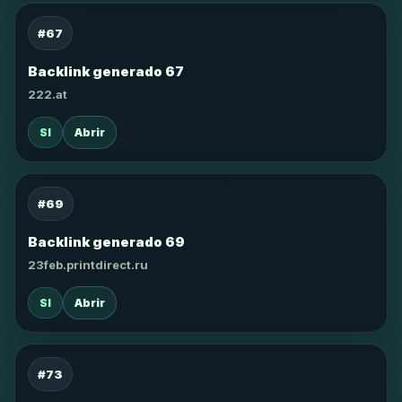
#67
Backlink generado 67
222.at
SI
Abrir
#69
Backlink generado 69
23feb.printdirect.ru
SI
Abrir
#73