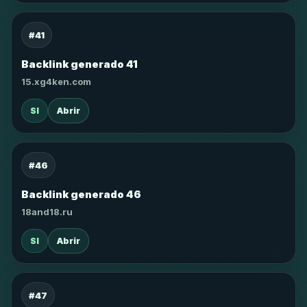
#41
Backlink generado 41
15.xg4ken.com
SI
Abrir
#46
Backlink generado 46
18and18.ru
SI
Abrir
#47