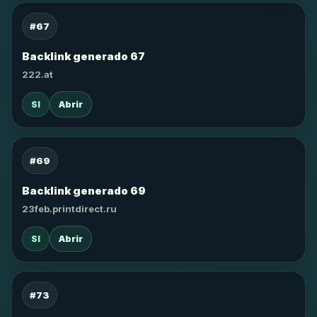
#67
Backlink generado 67
222.at
SI
Abrir
#69
Backlink generado 69
23feb.printdirect.ru
SI
Abrir
#73