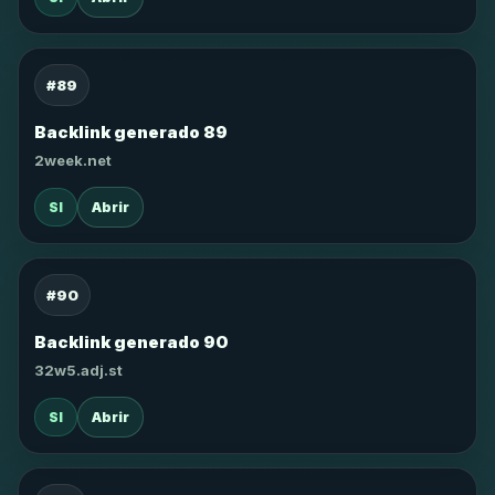
#89
Backlink generado 89
2week.net
SI
Abrir
#90
Backlink generado 90
32w5.adj.st
SI
Abrir