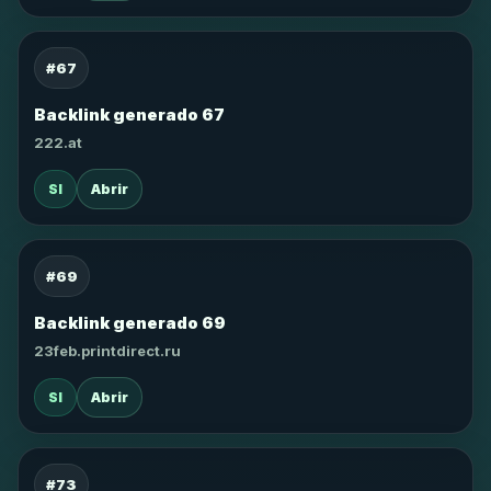
#67
Backlink generado 67
222.at
SI
Abrir
#69
Backlink generado 69
23feb.printdirect.ru
SI
Abrir
#73