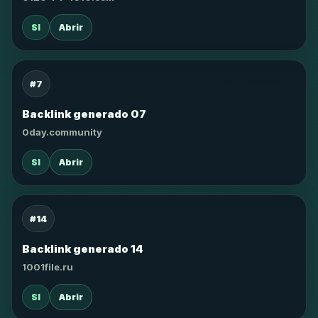
SI
Abrir
#7
Backlink generado 07
0day.community
SI
Abrir
#14
Backlink generado 14
1001file.ru
SI
Abrir