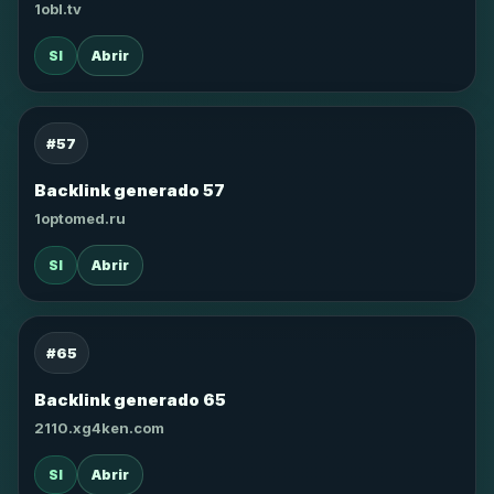
1obl.tv
SI
Abrir
#57
Backlink generado 57
1optomed.ru
SI
Abrir
#65
Backlink generado 65
2110.xg4ken.com
SI
Abrir