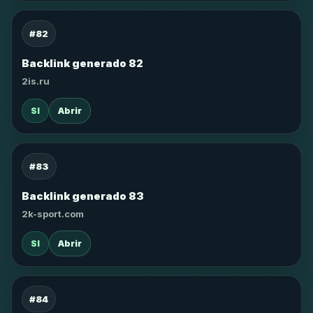
#82
Backlink generado 82
2is.ru
SI
Abrir
#83
Backlink generado 83
2k-sport.com
SI
Abrir
#84