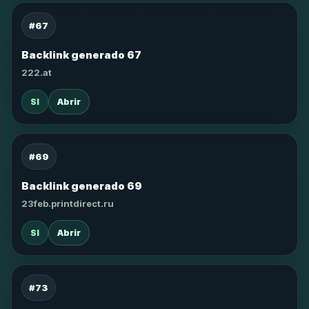
#67
Backlink generado 67
222.at
SI
Abrir
#69
Backlink generado 69
23feb.printdirect.ru
SI
Abrir
#73