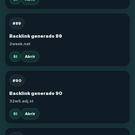
#89
Backlink generado 89
2week.net
SI
Abrir
#90
Backlink generado 90
32w5.adj.st
SI
Abrir