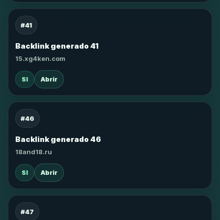
#41
Backlink generado 41
15.xg4ken.com
SI
Abrir
#46
Backlink generado 46
18and18.ru
SI
Abrir
#47