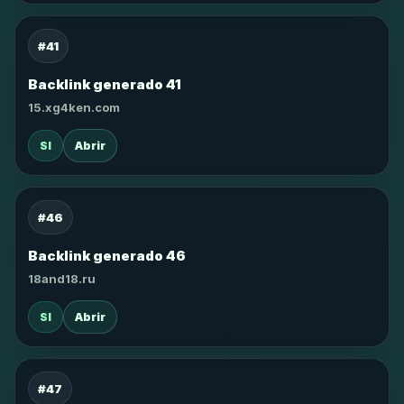
#41
Backlink generado 41
15.xg4ken.com
SI
Abrir
#46
Backlink generado 46
18and18.ru
SI
Abrir
#47