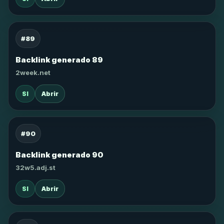
#89
Backlink generado 89
2week.net
SI
Abrir
#90
Backlink generado 90
32w5.adj.st
SI
Abrir