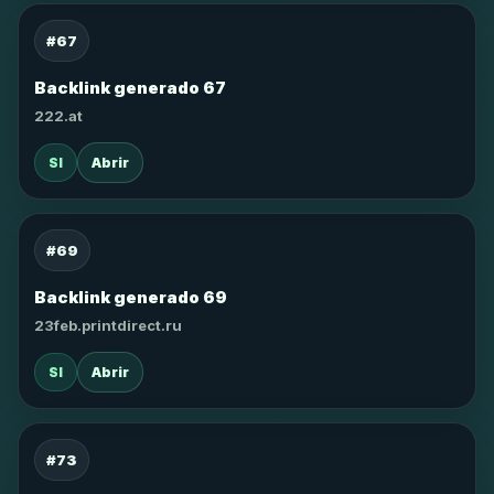
#67
Backlink generado 67
222.at
SI
Abrir
#69
Backlink generado 69
23feb.printdirect.ru
SI
Abrir
#73