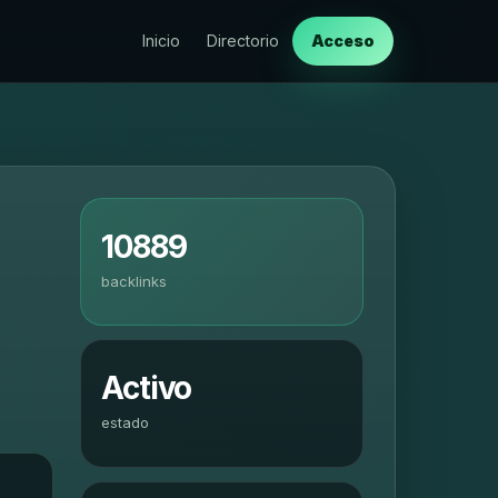
Inicio
Directorio
Acceso
10889
backlinks
Activo
estado