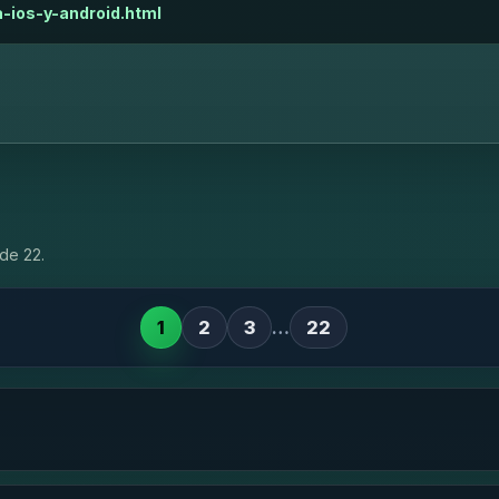
-ios-y-android.html
de 22.
1
2
3
…
22