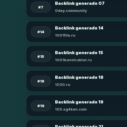
Backlink generado 07
#7
0day.community
Backlink generado 14
#14
1001file.ru
Backlink generado 15
#15
1001konstruktor.ru
Backlink generado 18
#18
1030.ru
Backlink generado 19
#19
105.xg4ken.com
Backlink generado 21