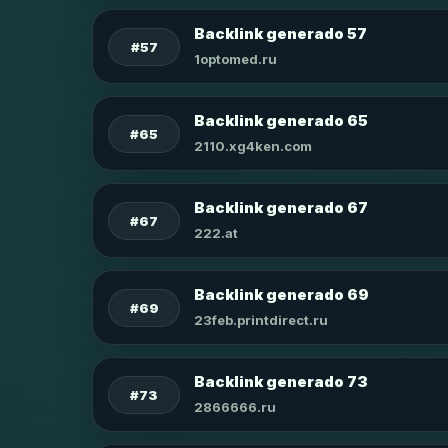
Backlink generado 57
#57
1optomed.ru
Backlink generado 65
#65
2110.xg4ken.com
Backlink generado 67
#67
222.at
Backlink generado 69
#69
23feb.printdirect.ru
Backlink generado 73
#73
2866666.ru