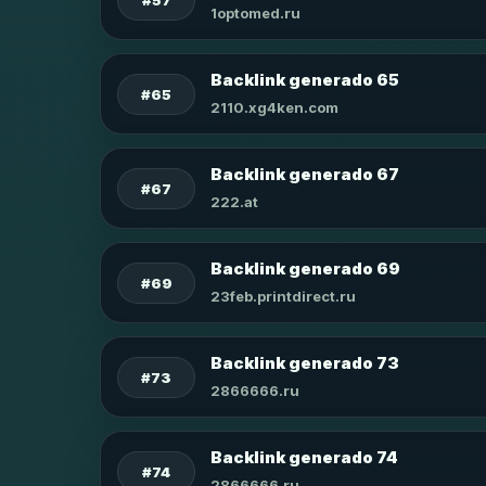
1optomed.ru
Backlink generado 65
#65
2110.xg4ken.com
Backlink generado 67
#67
222.at
Backlink generado 69
#69
23feb.printdirect.ru
Backlink generado 73
#73
2866666.ru
Backlink generado 74
#74
2866666.ru