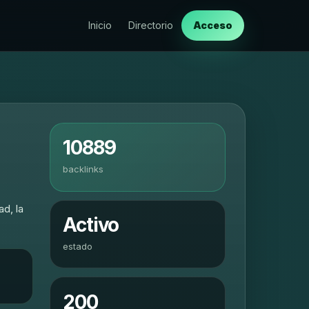
Inicio
Directorio
Acceso
10889
backlinks
ad, la
Activo
estado
200