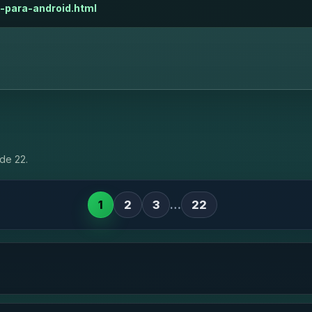
-para-android.html
de 22.
1
2
3
…
22