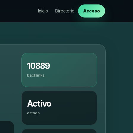
Inicio
Directorio
Acceso
10889
backlinks
Activo
estado