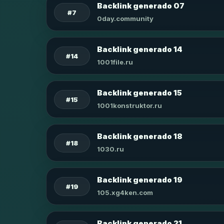
Backlink generado 07
#7
0day.community
Backlink generado 14
#14
1001file.ru
Backlink generado 15
#15
1001konstruktor.ru
Backlink generado 18
#18
1030.ru
Backlink generado 19
#19
105.xg4ken.com
Backlink generado 21