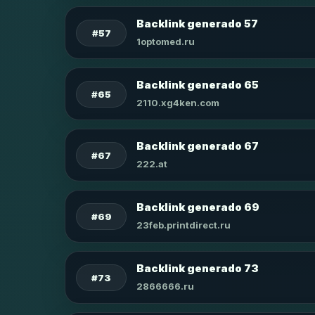
Backlink generado 57
#57
1optomed.ru
Backlink generado 65
#65
2110.xg4ken.com
Backlink generado 67
#67
222.at
Backlink generado 69
#69
23feb.printdirect.ru
Backlink generado 73
#73
2866666.ru