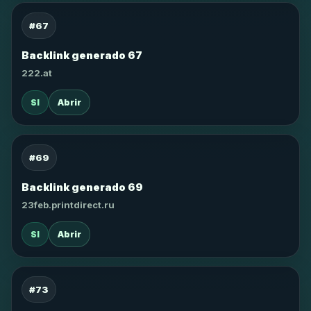
#67
Backlink generado 67
222.at
SI
Abrir
#69
Backlink generado 69
23feb.printdirect.ru
SI
Abrir
#73