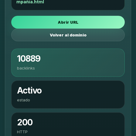
mpañia.html
Abrir URL
Volver al dominio
10889
backlinks
Activo
estado
200
HTTP