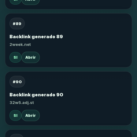
#89
Backlink generado 89
2week.net
SI
Abrir
#90
Backlink generado 90
32w5.adj.st
SI
Abrir