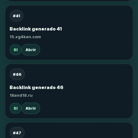
#41
Backlink generado 41
15.xg4ken.com
SI
Abrir
#46
Backlink generado 46
18and18.ru
SI
Abrir
#47