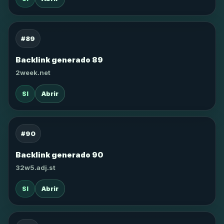
#89
Backlink generado 89
2week.net
SI
Abrir
#90
Backlink generado 90
32w5.adj.st
SI
Abrir