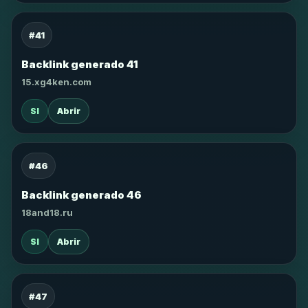
#41
Backlink generado 41
15.xg4ken.com
SI
Abrir
#46
Backlink generado 46
18and18.ru
SI
Abrir
#47