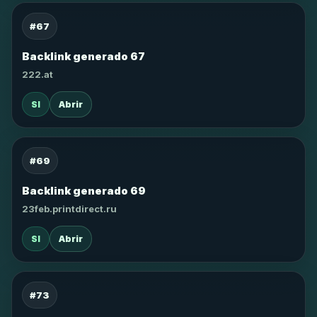
#67
Backlink generado 67
222.at
SI
Abrir
#69
Backlink generado 69
23feb.printdirect.ru
SI
Abrir
#73