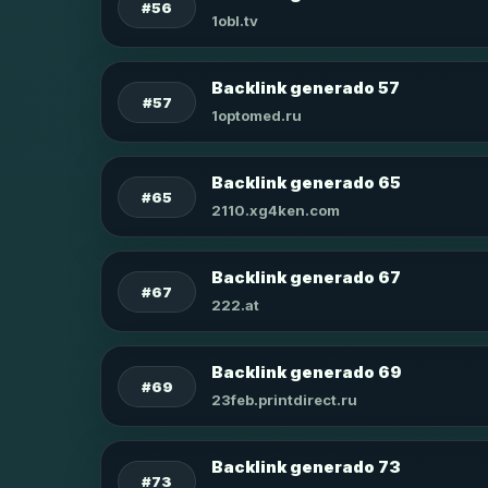
#56
1obl.tv
Backlink generado 57
#57
1optomed.ru
Backlink generado 65
#65
2110.xg4ken.com
Backlink generado 67
#67
222.at
Backlink generado 69
#69
23feb.printdirect.ru
Backlink generado 73
#73