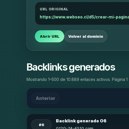
URL ORIGINAL
https://www.webseo.cl/d5/crear-mi-pagi
Abrir URL
Volver al dominio
Backlinks generados
Mostrando 1–500 de 10.889 enlaces activos. Página 1 
Anterior
Backlink generado 06
#6
0120-74-4510.com