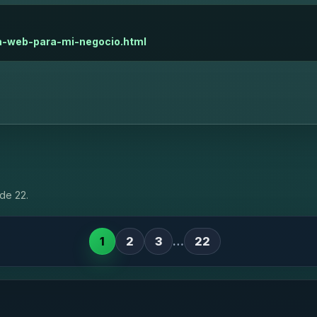
na-web-para-mi-negocio.html
de 22.
1
2
3
…
22