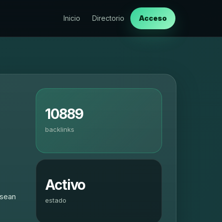
Inicio
Directorio
Acceso
10889
backlinks
Activo
esean
estado