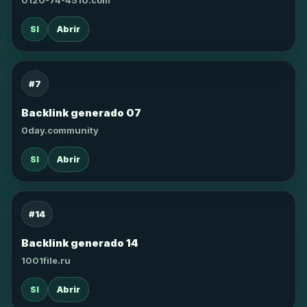
0120-74-4510.com
SI
Abrir
#7
Backlink generado 07
0day.community
SI
Abrir
#14
Backlink generado 14
1001file.ru
SI
Abrir