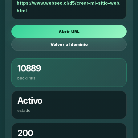
https://www.webseo.cl/d5/crear-mi-sitio-web.
html
Abrir URL
Volver al dominio
10889
backlinks
Activo
estado
200