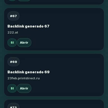
#67
Backlink generado 67
222.at
SI
Abrir
#69
Backlink generado 69
23feb.printdirect.ru
SI
Abrir
#73