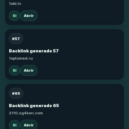
1obl.tv
SI
Abrir
#57
Backlink generado 57
1optomed.ru
SI
Abrir
#65
Backlink generado 65
2110.xg4ken.com
SI
Abrir