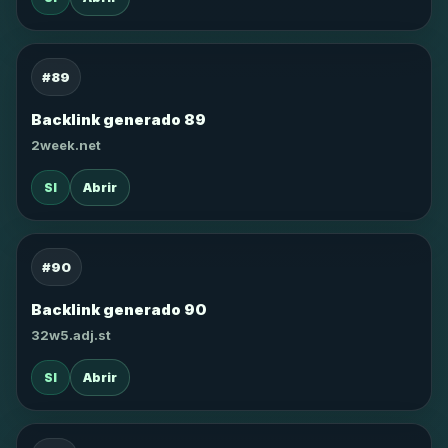
#89
Backlink generado 89
2week.net
SI
Abrir
#90
Backlink generado 90
32w5.adj.st
SI
Abrir