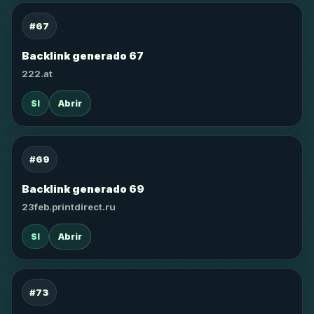
#67
Backlink generado 67
222.at
SI
Abrir
#69
Backlink generado 69
23feb.printdirect.ru
SI
Abrir
#73