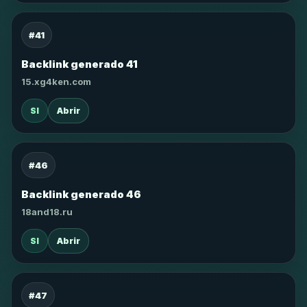
#41
Backlink generado 41
15.xg4ken.com
SI
Abrir
#46
Backlink generado 46
18and18.ru
SI
Abrir
#47