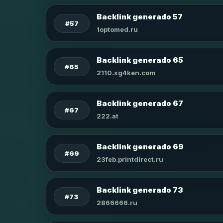
Backlink generado 57
#57
1optomed.ru
Backlink generado 65
#65
2110.xg4ken.com
Backlink generado 67
#67
222.at
Backlink generado 69
#69
23feb.printdirect.ru
Backlink generado 73
#73
2866666.ru