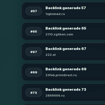
Backlink generado 57
#57
1optomed.ru
Backlink generado 65
#65
2110.xg4ken.com
Backlink generado 67
#67
222.at
Backlink generado 69
#69
23feb.printdirect.ru
Backlink generado 73
#73
2866666.ru