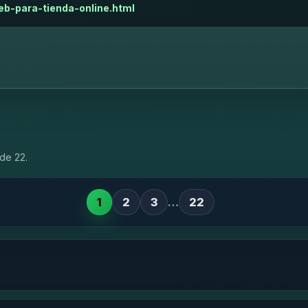
eb-para-tienda-online.html
de 22.
1
2
3
…
22