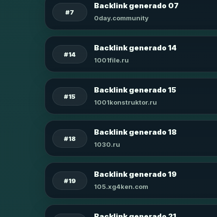
Backlink generado 07
#7
0day.community
Backlink generado 14
#14
1001file.ru
Backlink generado 15
#15
1001konstruktor.ru
Backlink generado 18
#18
1030.ru
Backlink generado 19
#19
105.xg4ken.com
Backlink generado 21