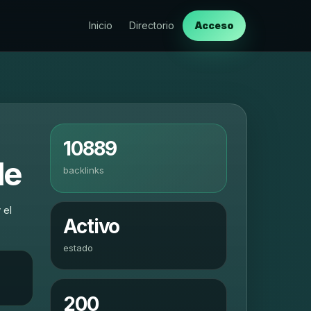
Inicio
Directorio
Acceso
10889
le
backlinks
 el
Activo
estado
200