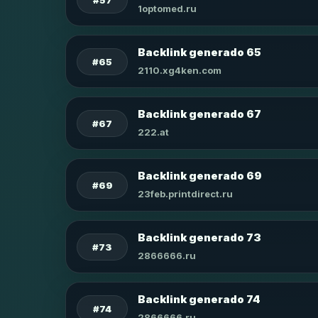
1optomed.ru
Backlink generado 65
#65
2110.xg4ken.com
Backlink generado 67
#67
222.at
Backlink generado 69
#69
23feb.printdirect.ru
Backlink generado 73
#73
2866666.ru
Backlink generado 74
#74
2866666.ru