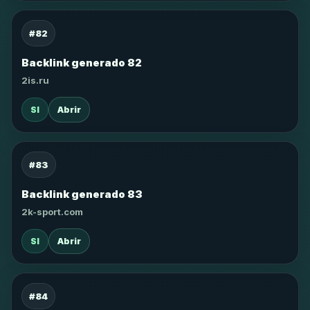
#82
Backlink generado 82
2is.ru
SI
Abrir
#83
Backlink generado 83
2k-sport.com
SI
Abrir
#84