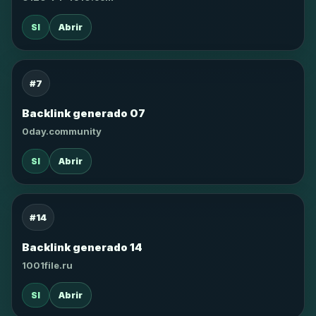
SI
Abrir
#7
Backlink generado 07
0day.community
SI
Abrir
#14
Backlink generado 14
1001file.ru
SI
Abrir