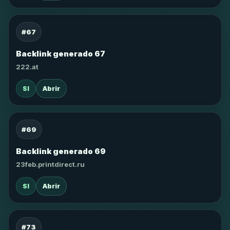
#67
Backlink generado 67
222.at
SI
Abrir
#69
Backlink generado 69
23feb.printdirect.ru
SI
Abrir
#73