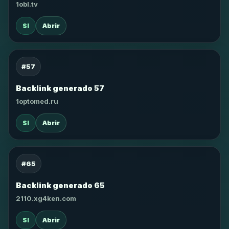
1obl.tv
SI
Abrir
#57
Backlink generado 57
1optomed.ru
SI
Abrir
#65
Backlink generado 65
2110.xg4ken.com
SI
Abrir