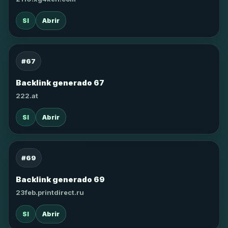
SI
Abrir
#67
Backlink generado 67
222.at
SI
Abrir
#69
Backlink generado 69
23feb.printdirect.ru
SI
Abrir