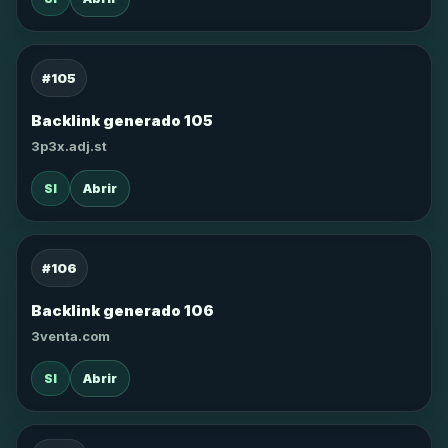
#105
Backlink generado 105
3p3x.adj.st
SI
Abrir
#106
Backlink generado 106
3venta.com
SI
Abrir