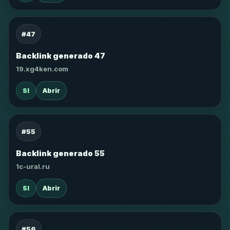
#47
Backlink generado 47
19.xg4ken.com
SI
Abrir
#55
Backlink generado 55
1c-ural.ru
SI
Abrir
#56