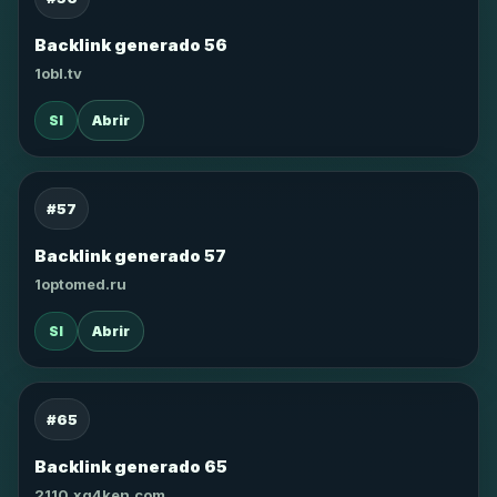
Backlink generado 56
1obl.tv
SI
Abrir
#57
Backlink generado 57
1optomed.ru
SI
Abrir
#65
Backlink generado 65
2110.xg4ken.com