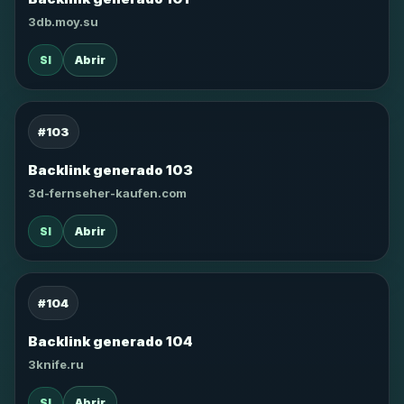
3db.moy.su
SI
Abrir
#103
Backlink generado 103
3d-fernseher-kaufen.com
SI
Abrir
#104
Backlink generado 104
3knife.ru
SI
Abrir