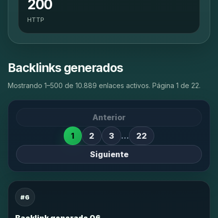
200
HTTP
Backlinks generados
Mostrando 1–500 de 10.889 enlaces activos. Página 1 de 22.
Anterior
1
2
3
…
22
Siguiente
#6
Backlink generado 06