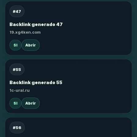
#47
Backlink generado 47
19.xg4ken.com
SI
Abrir
#55
Backlink generado 55
1c-ural.ru
SI
Abrir
#56