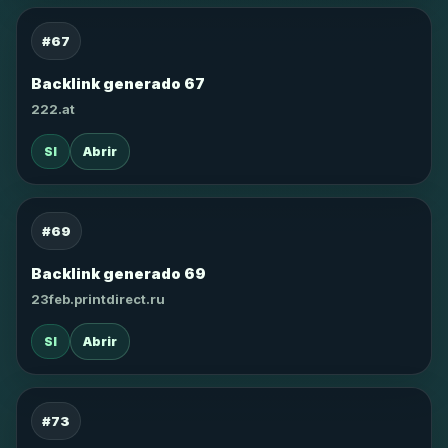
#67
Backlink generado 67
222.at
SI
Abrir
#69
Backlink generado 69
23feb.printdirect.ru
SI
Abrir
#73