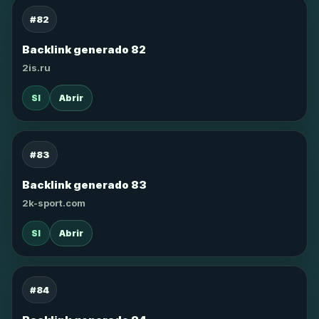
#82
Backlink generado 82
2is.ru
SI
Abrir
#83
Backlink generado 83
2k-sport.com
SI
Abrir
#84