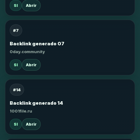
SI
Abrir
#7
Backlink generado 07
0day.community
SI
Abrir
#14
Backlink generado 14
1001file.ru
SI
Abrir