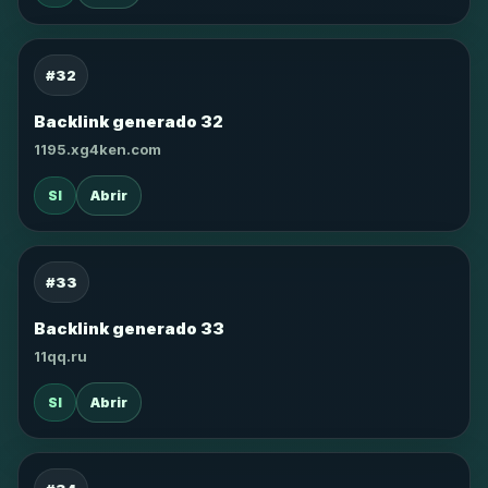
#32
Backlink generado 32
1195.xg4ken.com
SI
Abrir
#33
Backlink generado 33
11qq.ru
SI
Abrir