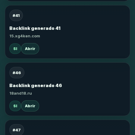
#41
Backlink generado 41
15.xg4ken.com
SI
Abrir
#46
Backlink generado 46
18and18.ru
SI
Abrir
#47