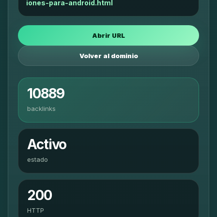
iones-para-android.html
Abrir URL
Volver al dominio
10889
backlinks
Activo
estado
200
HTTP