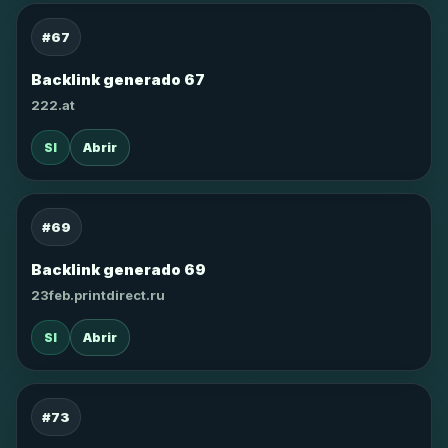
#67
Backlink generado 67
222.at
SI
Abrir
#69
Backlink generado 69
23feb.printdirect.ru
SI
Abrir
#73