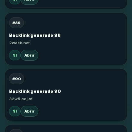
#89
Backlink generado 89
2week.net
SI
Abrir
#90
Backlink generado 90
32w5.adj.st
SI
Abrir