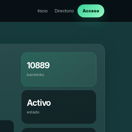
Inicio
Directorio
Acceso
10889
backlinks
Activo
estado