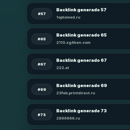
Backlink generado 57
#57
1optomed.ru
Backlink generado 65
#65
2110.xg4ken.com
Backlink generado 67
#67
222.at
Backlink generado 69
#69
23feb.printdirect.ru
Backlink generado 73
#73
2866666.ru