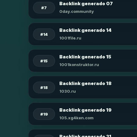
Backlink generado 07
#7
0day.community
Backlink generado 14
#14
1001file.ru
Backlink generado 15
#15
1001konstruktor.ru
Backlink generado 18
#18
1030.ru
Backlink generado 19
#19
105.xg4ken.com
Backlink generado 21