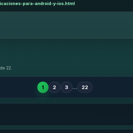
licaciones-para-android-y-ios.html
de 22.
1
2
3
…
22