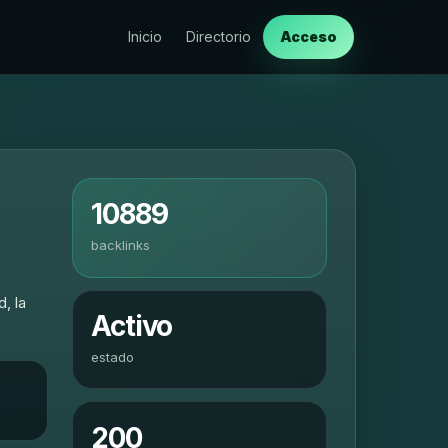
Inicio
Directorio
Acceso
10889
backlinks
, la
Activo
estado
200