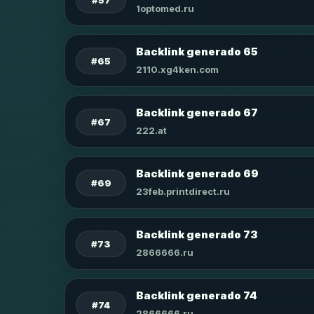
1optomed.ru
Backlink generado 65
#65
2110.xg4ken.com
Backlink generado 67
#67
222.at
Backlink generado 69
#69
23feb.printdirect.ru
Backlink generado 73
#73
2866666.ru
Backlink generado 74
#74
2866666.ru