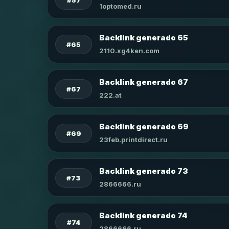
1optomed.ru
Backlink generado 65
#65
2110.xg4ken.com
Backlink generado 67
#67
222.at
Backlink generado 69
#69
23feb.printdirect.ru
Backlink generado 73
#73
2866666.ru
Backlink generado 74
#74
2866666.ru