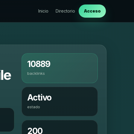
Inicio
Directorio
Acceso
10889
le
backlinks
Activo
estado
200