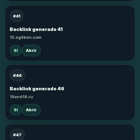
#41
Backlink generado 41
15.xg4ken.com
SI
Abrir
#46
Backlink generado 46
18and18.ru
SI
Abrir
#47