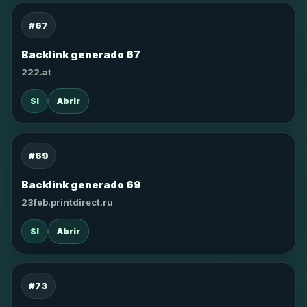
#67
Backlink generado 67
222.at
SI
Abrir
#69
Backlink generado 69
23feb.printdirect.ru
SI
Abrir
#73