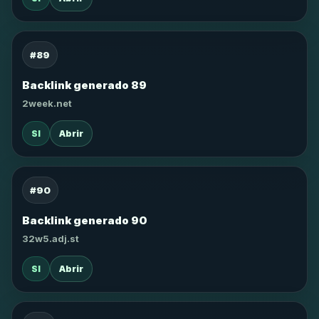
#89
Backlink generado 89
2week.net
SI
Abrir
#90
Backlink generado 90
32w5.adj.st
SI
Abrir