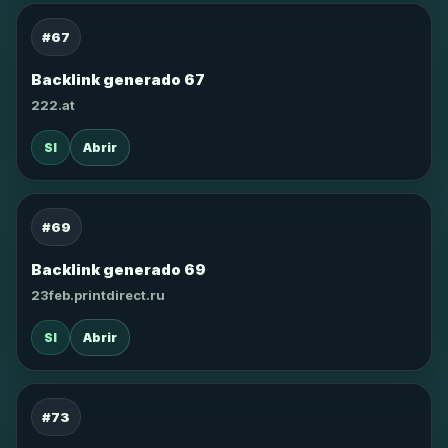
#67
Backlink generado 67
222.at
SI
Abrir
#69
Backlink generado 69
23feb.printdirect.ru
SI
Abrir
#73