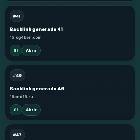
#41
Backlink generado 41
15.xg4ken.com
SI
Abrir
#46
Backlink generado 46
18and18.ru
SI
Abrir
#47