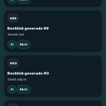
#89
Backlink generado 89
2week.net
SI
Abrir
#90
Backlink generado 90
32w5.adj.st
SI
Abrir