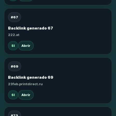
#67
Backlink generado 67
222.at
SI
Abrir
#69
Backlink generado 69
23feb.printdirect.ru
SI
Abrir
#73