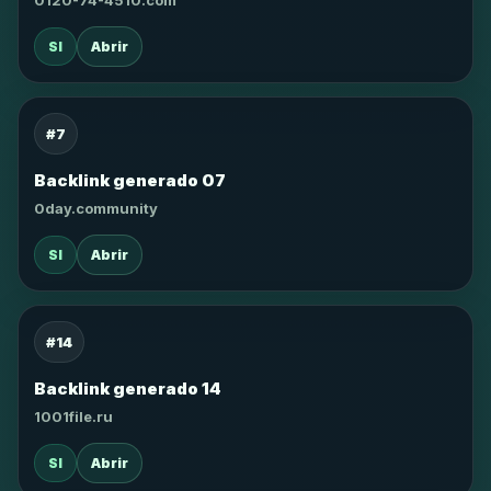
0120-74-4510.com
SI
Abrir
#7
Backlink generado 07
0day.community
SI
Abrir
#14
Backlink generado 14
1001file.ru
SI
Abrir