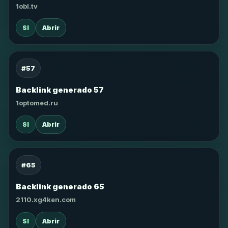
1obl.tv
SI
Abrir
#57
Backlink generado 57
1optomed.ru
SI
Abrir
#65
Backlink generado 65
2110.xg4ken.com
SI
Abrir