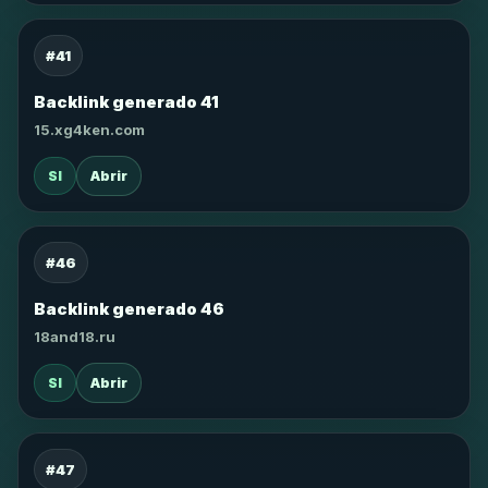
#41
Backlink generado 41
15.xg4ken.com
SI
Abrir
#46
Backlink generado 46
18and18.ru
SI
Abrir
#47