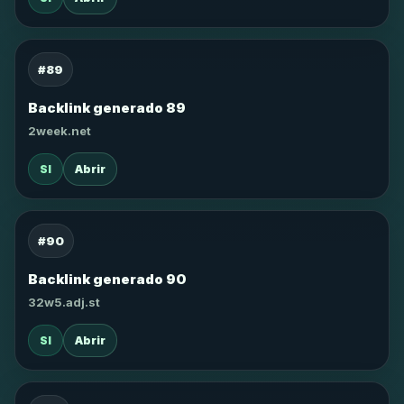
#89
Backlink generado 89
2week.net
SI
Abrir
#90
Backlink generado 90
32w5.adj.st
SI
Abrir