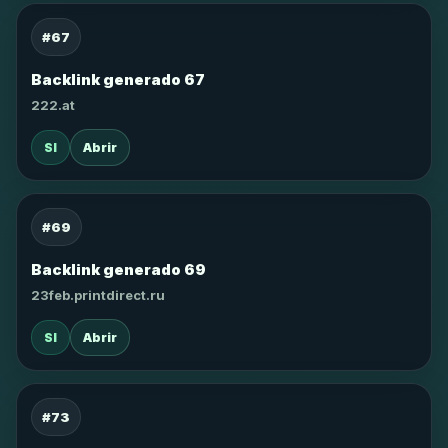
#67
Backlink generado 67
222.at
SI
Abrir
#69
Backlink generado 69
23feb.printdirect.ru
SI
Abrir
#73